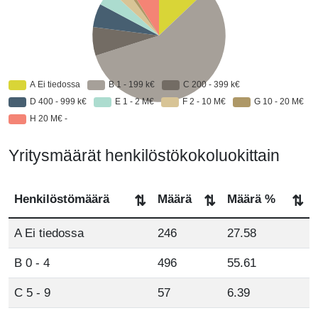
Yritysmäärät henkilöstökokoluokittain
Henkilöstömäärä
Määrä
Määrä %
⇅
⇅
⇅
A Ei tiedossa
246
27.58
B 0 - 4
496
55.61
C 5 - 9
57
6.39