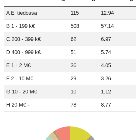
A Ei tiedossa
115
12.94
B 1 - 199 k€
508
57.14
C 200 - 399 k€
62
6.97
D 400 - 999 k€
51
5.74
E 1 - 2 M€
36
4.05
F 2 - 10 M€
29
3.26
G 10 - 20 M€
10
1.12
H 20 M€ -
78
8.77