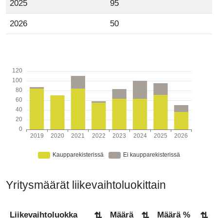
2025
95
2026
50
Yritysmäärät liikevaihtoluokittain
Liikevaihtoluokka
Määrä
Määrä %
⇅
⇅
⇅