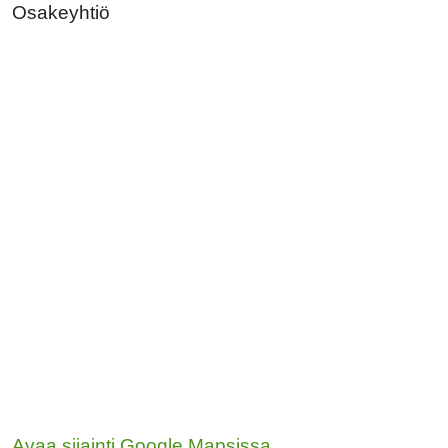
Osakeyhtiö
Avaa sijainti Google Mapsissa